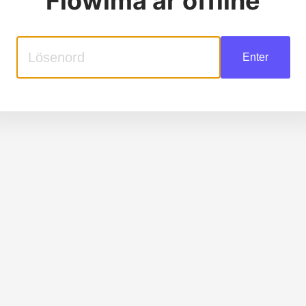
Flowima
är offline
Enter