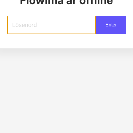
Flowima
är offline
Enter