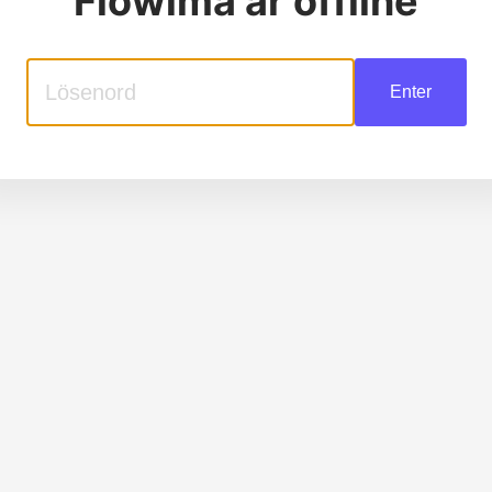
Flowima
är offline
Enter